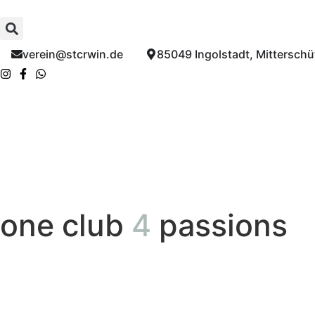
verein@stcrwin.de​
85049 Ingolstadt, Mitterschüt
one club
4
passions