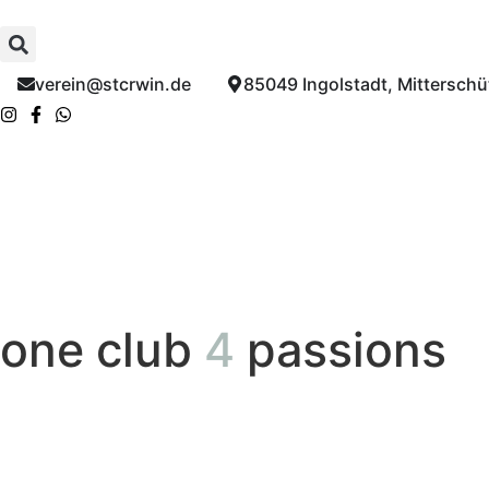
verein@stcrwin.de​
85049 Ingolstadt, Mitterschüt
one club
4
passions