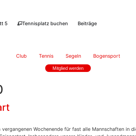
t 5​
Tennisplatz buchen​
Beiträge
Club
Tennis
Segeln
Bogensport
Mitglied werden
0
art
m vergangenen Wochenende für fast alle Mannschaften in d