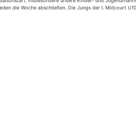
 Saisonstart. Insbesondere unsere Kinder- und Jugendmanns
den die Woche abschließen. Die Jungs der I. Midcourt U10 