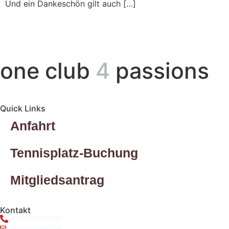
Und ein Dankeschön gilt auch […]
one club
4
passions
Quick Links
Anfahrt
Tennisplatz-Buchung
Mitgliedsantrag
Kontakt
+49 841 9934769
verein@stcrwin.de