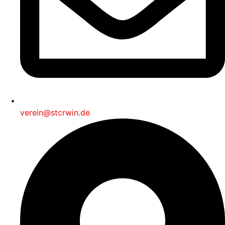
verein@stcrwin.de