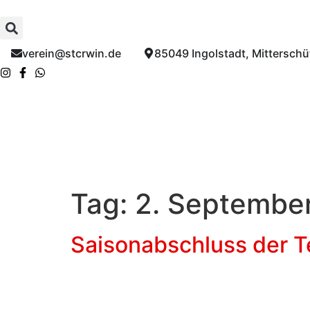
Inhalt
springen
verein@stcrwin.de​
85049 Ingolstadt, Mitterschüt
Tag:
2. Septembe
Saisonabschluss der T