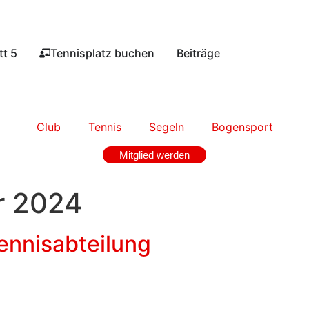
t 5​
Tennisplatz buchen​
Beiträge
Club
Tennis
Segeln
Bogensport
Mitglied werden
r 2024
ennisabteilung