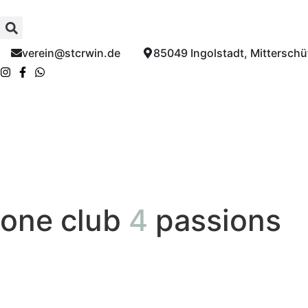
verein@stcrwin.de​
85049 Ingolstadt, Mitterschüt
one club
4
passions