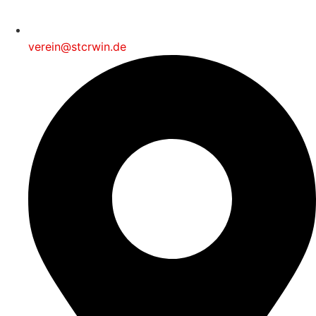
verein@stcrwin.de