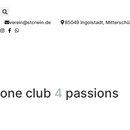
verein@stcrwin.de​
85049 Ingolstadt, Mitterschüt
one club
4
passions