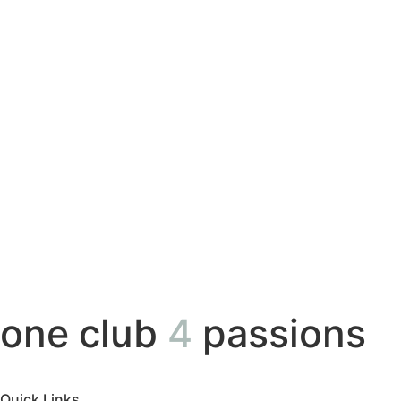
one club
4
passions
Quick Links