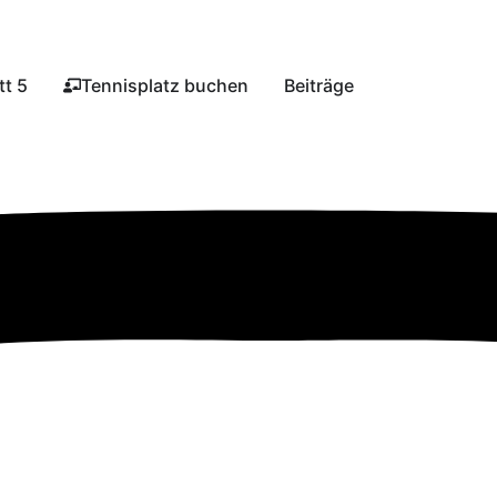
t 5​
Tennisplatz buchen​
Beiträge