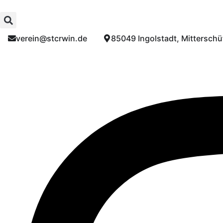
verein@stcrwin.de​
85049 Ingolstadt, Mitterschüt