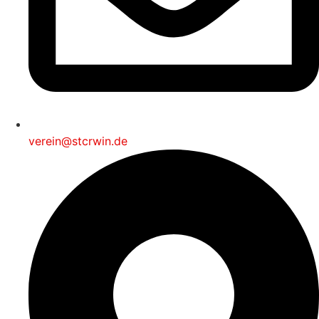
verein@stcrwin.de