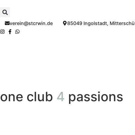
verein@stcrwin.de​
85049 Ingolstadt, Mitterschüt
one club
4
passions