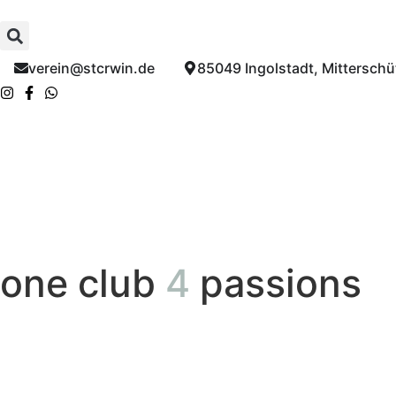
verein@stcrwin.de​
85049 Ingolstadt, Mitterschüt
one club
4
passions