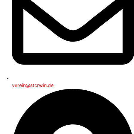
verein@stcrwin.de