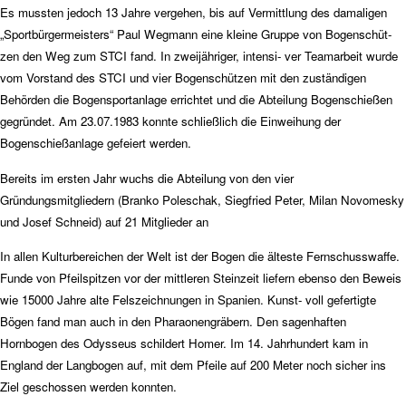
Es mussten jedoch 13 Jahre vergehen, bis auf Vermittlung des damaligen
„Sportbürgermeisters“ Paul Wegmann eine kleine Gruppe von Bogenschüt-
zen den Weg zum STCI fand. In zweijähriger, intensi- ver Teamarbeit wurde
vom Vorstand des STCI und vier Bogenschützen mit den zuständigen
Behörden die Bogensportanlage errichtet und die Abteilung Bogenschießen
gegründet. Am 23.07.1983 konnte schließlich die Einweihung der
Bogenschießanlage gefeiert werden.
Bereits im ersten Jahr wuchs die Abteilung von den vier
Gründungsmitgliedern (Branko Poleschak, Siegfried Peter, Milan Novomesky
und Josef Schneid) auf 21 Mitglieder an
In allen Kulturbereichen der Welt ist der
Bogen die älteste Fernschusswaffe.
Funde
von Pfeilspitzen vor der mittleren Steinzeit liefern ebenso den Beweis
wie 15000 Jahre alte Felszeichnungen in Spanien. Kunst- voll gefertigte
Bögen fand man auch in den Pharaonengräbern. Den sagenhaften
Hornbogen des Odysseus schildert Homer. Im 14. Jahrhundert kam in
England der Langbogen auf, mit dem Pfeile auf 200 Meter noch sicher ins
Ziel geschossen werden konnten.