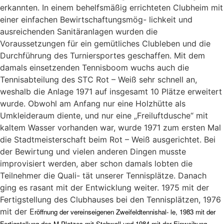
erkannten. In einem behelfsmäßig errichteten Clubheim mit
einer einfachen Bewirtschaftungsmög- lichkeit und
ausreichenden Sanitäranlagen wurden die
Voraussetzungen für ein gemütliches Clubleben und die
Durchführung des Turniersportes geschaffen. Mit dem
damals einsetzenden Tennisboom wuchs auch die
Tennisabteilung des STC Rot – Weiß sehr schnell an,
weshalb die Anlage 1971 auf insgesamt 10 Plätze erweitert
wurde. Obwohl am Anfang nur eine Holzhütte als
Umkleideraum diente, und nur eine „Freiluftdusche“ mit
kaltem Wasser vorhanden war, wurde 1971 zum ersten Mal
die Stadtmeisterschaft beim Rot – Weiß ausgerichtet. Bei
der Bewirtung und vielen anderen Dingen musste
improvisiert werden, aber schon damals lobten die
Teilnehmer die Quali- tät unserer Tennisplätze. Danach
ging es rasant mit der Entwicklung weiter. 1975 mit der
Fertigstellung des Clubhauses bei den Tennisplätzen, 1976
mit der E
röffnung der vereinseigenen Zweifeldtennishal-
le, 1983 mit der
Fertigstellung des M-Platzes mit Stehwall und 1984 mit der Einweihung