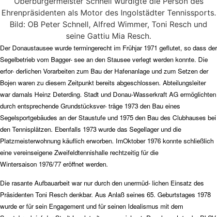
Oberbürgermeister Schnell würdigte die Person des
Ehrenpräsidenten als Motor des Ingolstädter Tennissports.
Bild: OB Peter Schnell, Alfred Wimmer, Toni Resch und
seine Gattiu Mia Resch.
Der Donaustausee wurde termingerecht im Frühjar
1971 geflutet, so dass der
Segelbetrieb vom Bagger-
see an den Stausee verlegt werden konnte. Die
erfor- derlichen Vorarbeiten zum Bau der Hafenanlage und zum Setzen der
Bojen waren zu diesem Zeitpunkt bereits abgeschlossen. Abteilungsleiter
war damals Heinz Deterding. Stadt und Donau-Wasserkraft AG ermöglichten
durch entsprechende Grundstücksver- träge 1973 den Bau eines
Segelsportgebäudes an der Staustufe und 1975 den Bau des Clubhauses bei
den Tennisplätzen. Ebenfalls 1973 wurde das Segellager
und die
Platzmeisterwohnung käuflich erworben. Im
Oktober 1976 konnte schließlich
eine vereinseigene Zweifeldtennishalle rechtzeitig für die
Wintersaison
1976/77 eröffnet werden.
Die rasante Aufbauarbeit war nur durch den unermüd- lichen Einsatz des
Präsidenten Toni Resch denkbar. Aus Anlaß seines 65. Geburtstages 1978
wurde er für sein Engagement und für seinen Idealismus mit dem