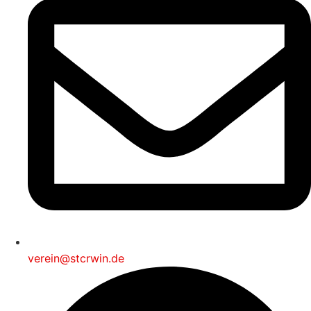
verein@stcrwin.de