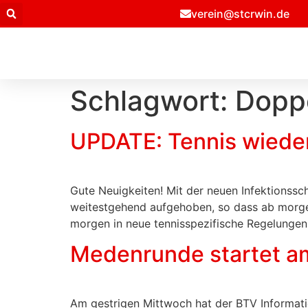
Inhalt
verein@stcrwin.de​
springen
Schlagwort:
Dopp
UPDATE: Tennis wiede
Gute Neuigkeiten! Mit der neuen Infektionss
weitestgehend aufgehoben, so dass ab morgen
morgen in neue tennisspezifische Regelungen 
Medenrunde startet am
Am gestrigen Mittwoch hat der BTV Informati