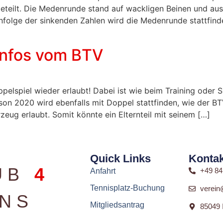
teilt. Die Medenrunde stand auf wackligen Beinen und au
folge der sinkenden Zahlen wird die Medenrunde stattfind
 Infos vom BTV
ppelspiel wieder erlaubt! Dabei ist wie beim Training oder S
on 2020 wird ebenfalls mit Doppel stattfinden, wie der BT
eug erlaubt. Somit könnte ein Elternteil mit seinem […]
Quick Links
Kontak
UB
4
+49 84
Anfahrt
Tennisplatz-Buchung
verein
ONS
Mitgliedsantrag
85049 I