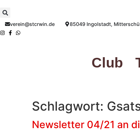
Inhalt
springen
verein@stcrwin.de​
85049 Ingolstadt, Mitterschüt
Club
Schlagwort:
Gsats
Newsletter 04/21 an di