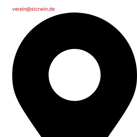
verein@stcrwin.de​