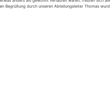
twas anders als gewohnt verlaufen waren, freuten sich all
len Begrüßung durch unseren Abteilungsleiter Thomas wurde