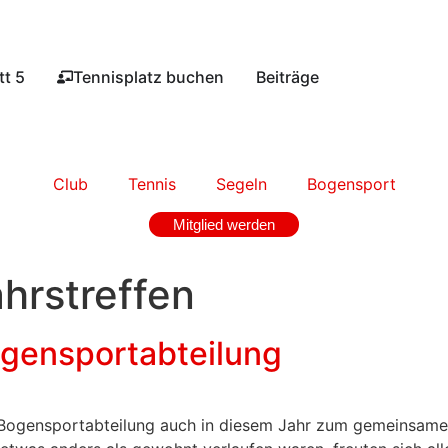
t 5​
Tennisplatz buchen​
Beiträge
Club
Tennis
Segeln
Bogensport
Mitglied werden
hrstreffen
ogensportabteilung
r Bogensportabteilung auch in diesem Jahr zum gemeinsamen