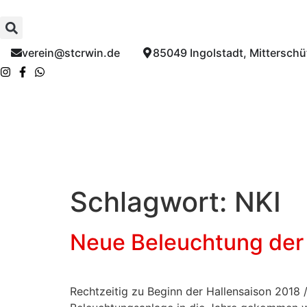
Inhalt
springen
verein@stcrwin.de​
85049 Ingolstadt, Mitterschüt
Schlagwort:
NKI
Neue Beleuchtung der 
Rechtzeitig zu Beginn der Hallensaison 2018 