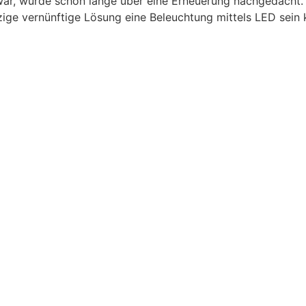
ar, wurde schon lange über eine Erneuerung nachgedacht. 
nzige vernünftige Lösung eine Beleuchtung mittels LED sei