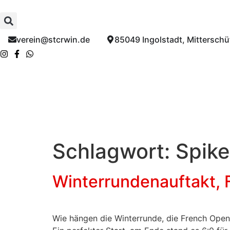
Inhalt
springen
verein@stcrwin.de​
85049 Ingolstadt, Mitterschüt
Schlagwort:
Spike
Winterrundenauftakt, 
Wie hängen die Winterrunde, die French Open 