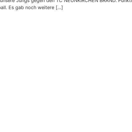
für unsere Jungs gegen den TC NEUNKIRCHEN BRAND. Pünktl
all. Es gab noch weitere […]