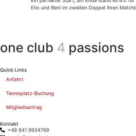
Ein perfekter Start, am Ende stand es 6:0 
Elio und Beni im zweiten Doppel ihren Matchb
one club
4
passions
Quick Links
Anfahrt
Tennisplatz-Buchung
Mitgliedsantrag
Kontakt
+49 841 9934769