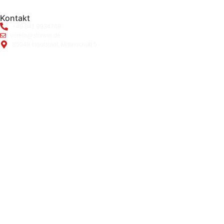
Kontakt
+49 841 9934769
verein@stcrwin.de
85049 Ingolstadt, Mitterschütt 5