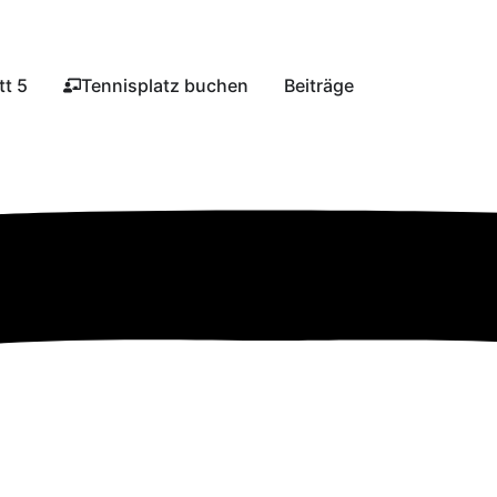
t 5​
Tennisplatz buchen​
Beiträge