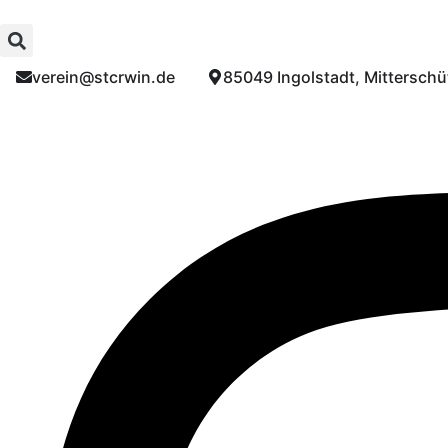
verein@stcrwin.de​
85049 Ingolstadt, Mitterschüt