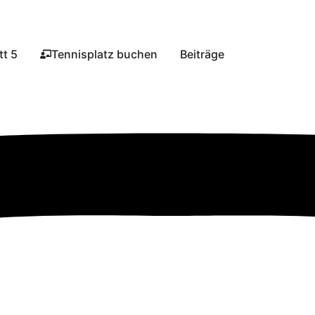
t 5​
Tennisplatz buchen​
Beiträge