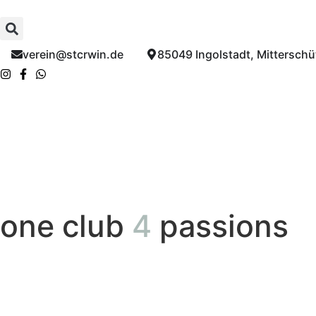
verein@stcrwin.de​
85049 Ingolstadt, Mitterschüt
one club
4
passions