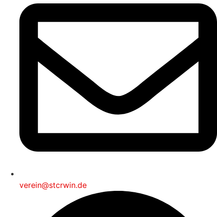
verein@stcrwin.de