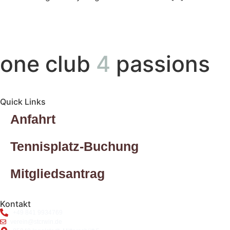
one club
4
passions
Quick Links
Anfahrt
Tennisplatz-Buchung
Mitgliedsantrag
Kontakt
+49 841 9934769
verein@stcrwin.de