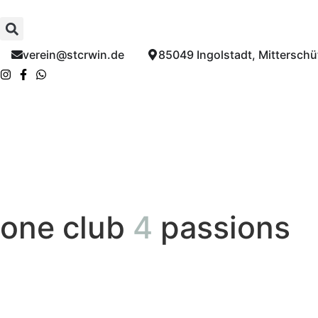
verein@stcrwin.de​
85049 Ingolstadt, Mitterschüt
one club
4
passions